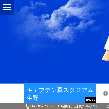
toggle
navigation
キャプテン翼スタジアム
生野
OSAKA
06-4306-5283 (平日15時以降、土日祝18時まで) ｜ 