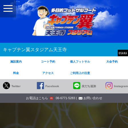
toggle
navigation
キャプテン翼スタジアム天王寺
OSAKA
施設案内
コート予約
個人フットサル
大会予約
料金
アクセス
ご利用上の注意
Twitter
Facebook
友だち追加
Instagram
お電話はこちら
☎
06-6771-5283
|
お問い合わせ